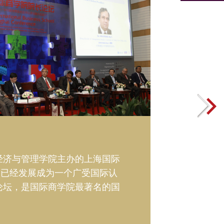
重塑
自2
素质
学院
际商
自世
国家