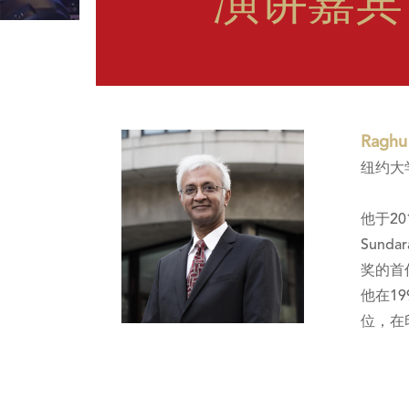
演讲嘉宾
Ragh
纽约大学
他于2
Sund
奖的首
他在1
位，在