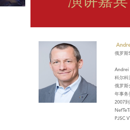
演讲嘉宾
Andre
俄罗斯
Andr
科尔科
俄罗斯公
年事务
2007
NefTe
PJSC