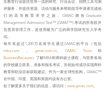
⽣教育⾏业提供世界⼀流的研究、⾏业会议、招聘⼯具与测
评服务，并提供资源、活动与服务来帮助指导申请者完成他
们的⾼等教育求学之旅。GMAC拥有Graduate
Management Admission Test™ (GMAT™) 考试的所有权并
负责其管理工作，是使⽤最为⼴泛的商学院研究生入学考
试。
每年有超过1,200万名准学⽣通过GMAC的平台（包括
mba.com
，
gmat.com.cn
,
GMAC Tours
和
BusinessBecause
）了解MBA和商科硕⼠课程，与世界各地
的学校建⽴联系，准备和报名考试，并就如何成功实现商科
教育和职业⽬标获取建议。作为⼀家全球性机构，GMAC™
在中国、印度、英国和美国均设有办公室。
欲了解更多关于我们的信息，请访问：
www.gmac.com
。