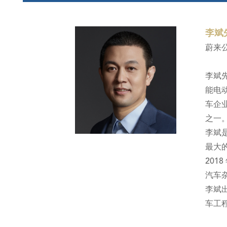
李斌
蔚来
李斌先
能电
车企
之一
李斌
最大
201
汽车杂
李斌
车工